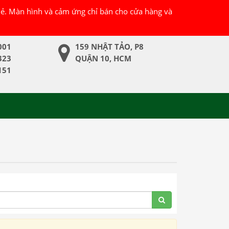
 lẻ. Màn hình và cảm ứng chỉ bán cho cửa hàng và
001
159 NHẬT TẢO, P8
323
QUẬN 10, HCM
151