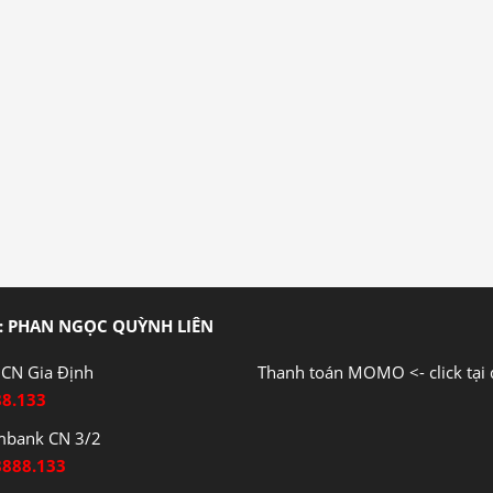
: PHAN NGỌC QUỲNH LIÊN
CN Gia Định
Thanh toán MOMO <- click tại 
88.133
mbank CN 3/2
8888.133