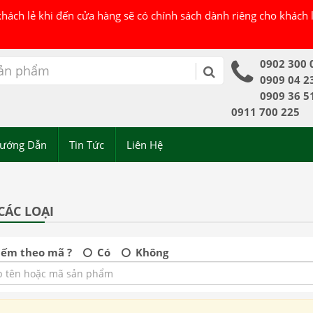
 khách lẻ khi đến cửa hàng sẽ có chính sách dành riêng cho khách
0902 300 
0909 04 2
0909 36 5
0911 700 225
ướng Dẫn
Tin Tức
Liên Hệ
CÁC LOẠI
iếm theo mã ?
Có
Không