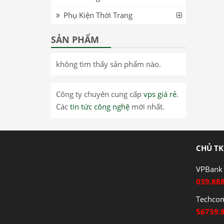
Phụ Kiện Thời Trang
SẢN PHẨM
không tìm thấy sản phẩm nào.
Công ty chuyên cung cấp
vps giá rẻ
.
Các
tin tức công nghệ
mới nhất.
CHỦ TK
VPBank 
039.88
Techco
56739.