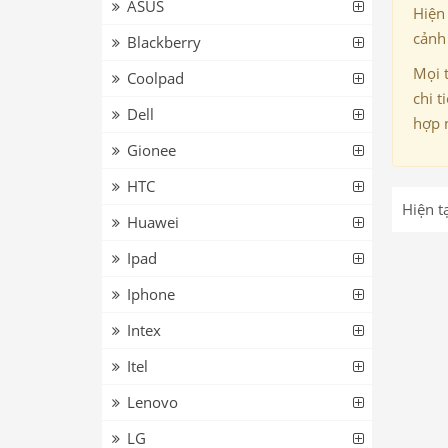
ASUS
Hiện
cảnh 
Blackberry
Mọi 
Coolpad
chi t
Dell
hợp 
Gionee
HTC
Hiện t
Huawei
Ipad
Iphone
Intex
Itel
Lenovo
LG