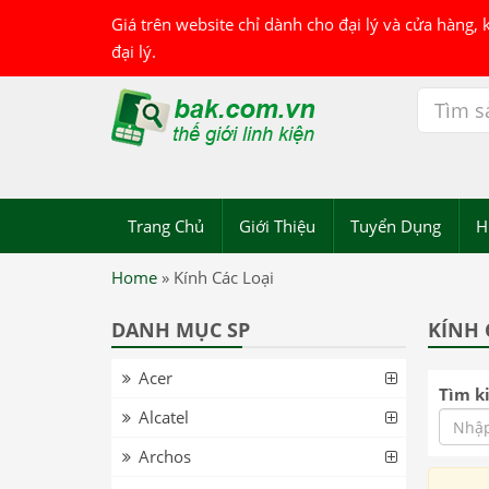
Giá trên website chỉ dành cho đại lý và cửa hàng,
đại lý.
Trang Chủ
Giới Thiệu
Tuyển Dụng
H
Home
»
Kính Các Loại
DANH MỤC SP
KÍNH 
Acer
Tìm k
Alcatel
Archos