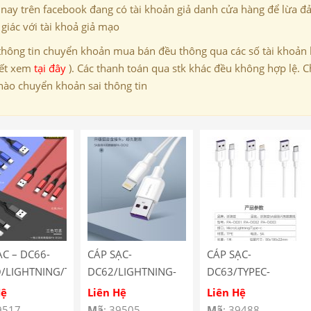
 nay trên facebook đang có tài khoản giả danh cửa hàng để lừa đ
giác với tài khoả giả mạo
thông tin chuyển khoản mua bán đều thông qua các số tài khoản
iết xem
tại đây
). Các thanh toán qua stk khác đều không hợp lệ. C
nào chuyển khoản sai thông tin
ẠC – DC66-
CÁP SẠC-
CÁP SẠC-
/LIGHTNING/TYPEC
DC62/LIGHTNING-
DC63/TYPEC-
AREAL
PAVAREAL
PAVAREAL
Hệ
Liên Hệ
Liên Hệ
9517
Mã
: 39505
Mã
: 39488