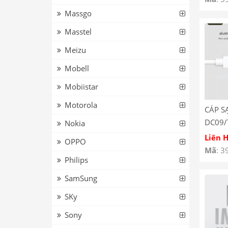
Massgo
Masstel
Meizu
Mobell
Mobiistar
Motorola
CÁP S
DC09/
Nokia
PAVAR
Liên 
OPPO
Mã
: 3
Philips
SamSung
SKy
Sony