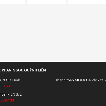
: PHAN NGỌC QUỲNH LIÊN
CN Gia Định
Thanh toán MOMO <- click tại 
88.133
mbank CN 3/2
8888.133