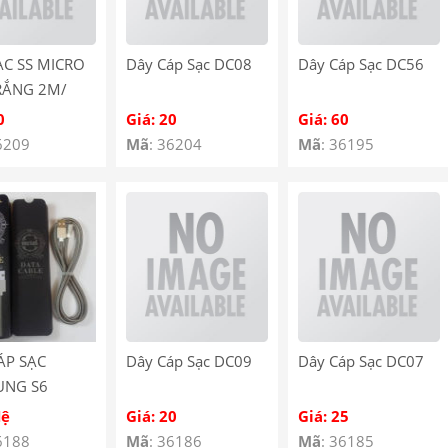
ẠC SS MICRO
Dây Cáp Sạc DC08
Dây Cáp Sạc DC56
RẮNG 2M/
EN SS
0
Giá: 20
Giá: 60
6209
Mã
: 36204
Mã
: 36195
ÁP SẠC
Dây Cáp Sạc DC09
Dây Cáp Sạc DC07
UNG S6
PA-DC34
Hệ
Giá: 20
Giá: 25
6188
Mã
: 36186
Mã
: 36185