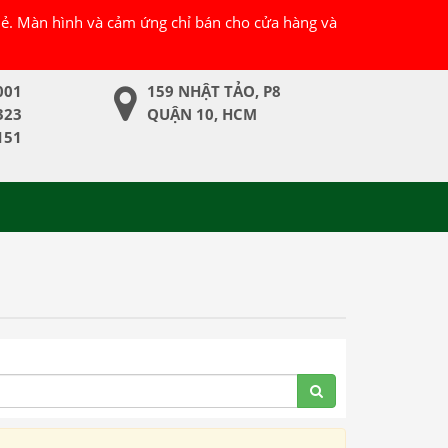
 lẻ. Màn hình và cảm ứng chỉ bán cho cửa hàng và
001
159 NHẬT TẢO, P8
323
QUẬN 10, HCM
151