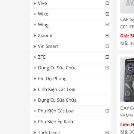
Vivo
Wiko
CÁP S
Wing
C01 T
CÁP K
Xiaomi
Giá: 3
Mã
: 3
Vin Smart
ZTE
Dụng Cụ Sửa Chữa
Pin Dự Phòng
Linh Kiện Các Loại
Dụng Cụ Sửa Chữa
DÂY C
Phụ Kiện Các Loại
SAMS
Phụ Kiện Ép Kính
VÀNG/
Liên 
Mã
: 3
Thời Trang