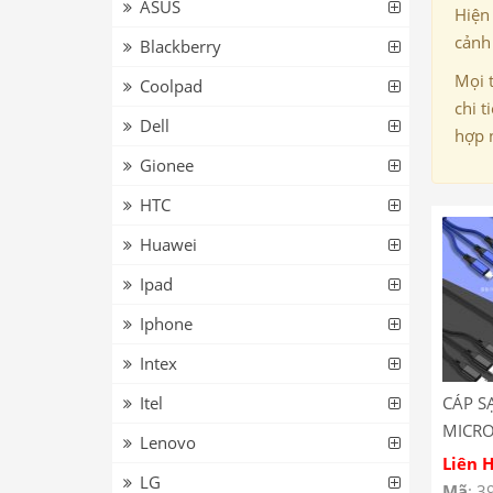
ASUS
Hiện
cảnh 
Blackberry
Mọi 
Coolpad
chi t
Dell
hợp 
Gionee
HTC
Huawei
Ipad
Iphone
Intex
Itel
CÁP S
MICRO
Lenovo
– PAV
Liên 
LG
Mã
: 3