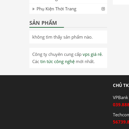
Phụ Kiện Thời Trang
SẢN PHẨM
không tìm thấy sản phẩm nào.
Công ty chuyên cung cấp
vps giá rẻ
.
Các
tin tức công nghệ
mới nhất.
CHỦ TK
VPBank 
039.88
Techco
56739.