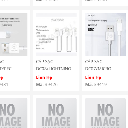
ẠC-
CÁP SẠC-
CÁP SẠC-
TYPEC-
DC08/LIGHTNING-
DC07/MICRO-
EAL
PAVAREAL
PAVAREAL
Hệ
Liên Hệ
Liên Hệ
9431
Mã
: 39426
Mã
: 39419