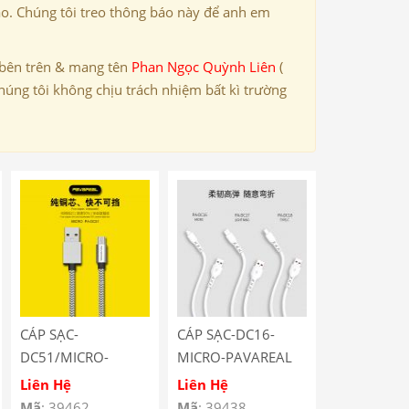
ảo. Chúng tôi treo thông báo này để anh em
 bên trên & mang tên
Phan Ngọc Quỳnh Liên
(
húng tôi không chịu trách nhiệm bất kì trường
CÁP SẠC-
CÁP SẠC-DC16-
DC51/MICRO-
MICRO-PAVAREAL
PAVAREAL
Liên Hệ
Liên Hệ
Mã
: 39462
Mã
: 39438