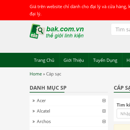
Giá trên website chỉ dành cho đại lý và cửa hàng,
đại lý.
Trang Chủ
Giới Thiệu
Tuyển Dụng
H
Home
»
Cáp sạc
DANH MỤC SP
CÁP S
Acer
Tìm k
Alcatel
Archos