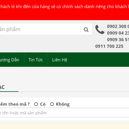
 khách lẻ khi đến cửa hàng sẽ có chính sách dành riêng cho khách
0902 300 
0909 04 2
0909 36 5
0911 700 225
ướng Dẫn
Tin Tức
Liên Hệ
ẠC
iếm theo mã ?
Có
Không